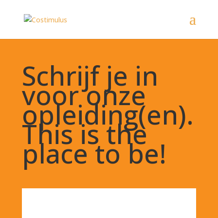
Schrijf je in
voor onze
opleiding(en).
This is the
place to be!